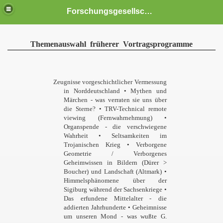
Forschungsgesellschaft HAMBURGER - FORUM e.V. von 1998 Unkonventionelle und provokante Thesen zu MENSCH - WELT - RAUMZEIT
Themenauswahl früherer Vortragsprogramme
Zeugnisse vorgeschichtlicher Vermessung
in Norddeutschland • Mythen und
Märchen - was verraten sie uns über
die Sterne? • TRV-Technical remote
viewing (Fernwahrnehmung) •
Organspende - die verschwiegene
Wahrheit • Seltsamkeiten im
Trojanischen Krieg • Verborgene
Geometrie / Verborgenes
Geheimwissen in Bildern (Dürer >
Boucher) und Landschaft (Altmark) •
 gibt
Himmelsphänomene über der
Sigiburg während der Sachsenkriege •
Das erfundene Mittelalter - die
addierten Jahrhunderte • Geheimnisse
um unseren Mond - was wußte G.