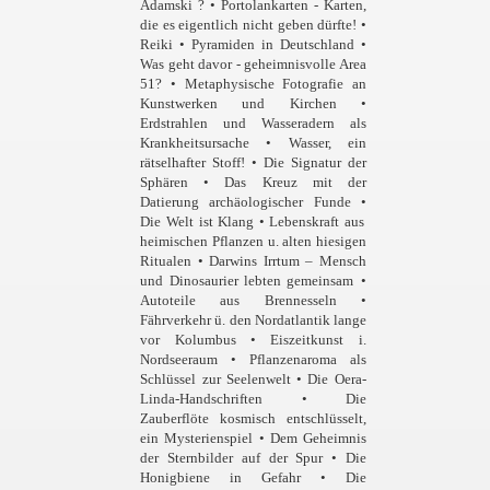
Adamski ? • Portolankarten - Karten,
die es eigentlich nicht geben dürfte! •
Reiki • Pyramiden in Deutschland •
Was geht davor - geheimnisvolle Area
51? • Metaphysische Fotografie an
Kunstwerken und Kirchen •
Erdstrahlen und Wasseradern als
Krankheitsursache • Wasser, ein
rätselhafter Stoff! • Die Signatur der
Sphären
•
Das Kreuz mit der
Datierung archäologischer Funde •
Die Welt ist Klang
• Lebenskraft aus
heimischen Pflanzen u. a
lten hiesigen
Ritualen
• Darwins Irrtum – Mensch
und Dinosaurier lebten gemeinsam
•
Autoteile aus Brennesseln •
Fährverkehr ü. den Nordatlantik lange
vor Kolumbus • Eiszeitkunst i.
Nordseeraum • Pflanzenaroma als
Schlüssel
zur Seelenwelt • Die Oera-
Linda-Handschriften • Die
Zauberflöte kosmisch entschlüsselt,
ein Mysterienspiel • Dem Geheimnis
der Sternbilder auf der Spur • Die
Honigbiene in Gefahr • Die