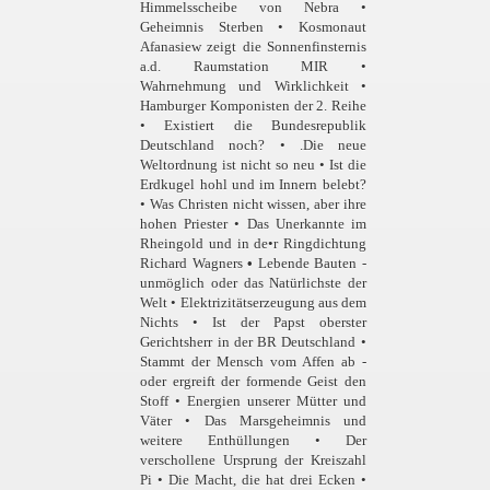
Himmelsscheibe von Nebra •
Geheimnis Sterben • Kosmonaut
Afanasiew zeigt die Sonnenfinsternis
a.d. Raumstation MIR •
Wahrnehmung und Wirklichkeit •
Hamburger Komponisten der 2. Reihe
• Existiert die Bundesrepublik
Deutschland noch?
•
.Die neue
Weltordnung ist nicht so neu • Ist die
Erdkugel hohl und im Innern belebt?
• Was Christen nicht wissen, aber ihre
hohen Priester • Das Unerkannte im
Rheingold und in de•r Ringdichtung
Richard Wagners
•
Lebende Bauten -
unmöglich oder das Natürlichste der
Welt • Elektrizitätserzeugung aus dem
Nichts • Ist der Papst oberster
Gerichtsherr in der BR Deutschland •
Stammt der Mensch vom Affen ab -
oder ergreift der formende Geist den
Stoff • Energien unserer Mütter und
Väter • Das Marsgeheimnis und
weitere Enthüllungen • Der
verschollene Ursprung der Kreiszahl
Pi • Die Macht, die hat drei Ecken •